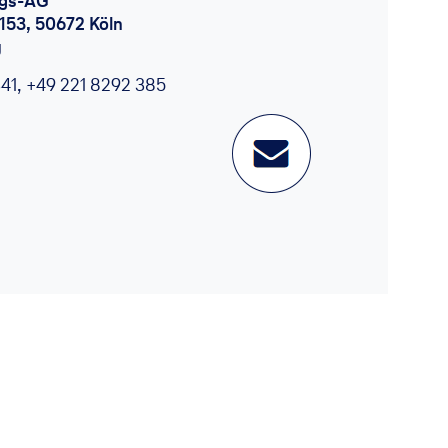
ngs-AG
-153, 50672 Köln
g
341
,
+49 221 8292 385