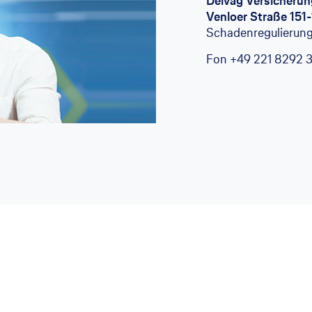
Delvag Versicheru
Venloer Straße 151
Schadenregulierun
Fon
+49 221 8292 