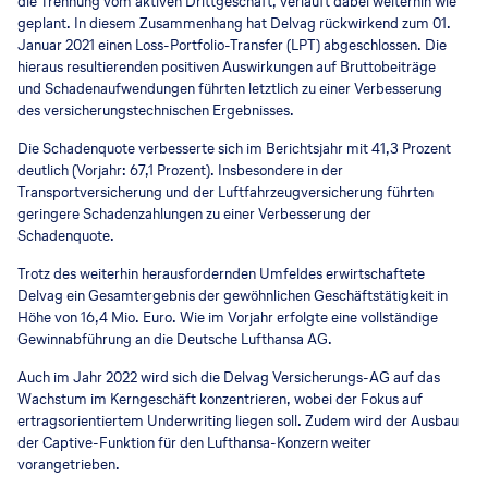
die Trennung vom aktiven Drittgeschäft, verläuft dabei weiterhin wie
geplant. In diesem Zusammenhang hat Delvag rückwirkend zum 01.
Januar 2021 einen Loss-Portfolio-Transfer (LPT) abgeschlossen. Die
hieraus resultierenden positiven Auswirkungen auf Bruttobeiträge
und Schadenaufwendungen führten letztlich zu einer Verbesserung
des versicherungstechnischen Ergebnisses.
Die Schadenquote verbesserte sich im Berichtsjahr mit 41,3 Prozent
deutlich (Vorjahr: 67,1 Prozent). Insbesondere in der
Transportversicherung und der Luftfahrzeugversicherung führten
geringere Schadenzahlungen zu einer Verbesserung der
Schadenquote.
Trotz des weiterhin herausfordernden Umfeldes erwirtschaftete
Delvag ein Gesamtergebnis der gewöhnlichen Geschäftstätigkeit in
Höhe von 16,4 Mio. Euro. Wie im Vorjahr erfolgte eine vollständige
Gewinnabführung an die Deutsche Lufthansa AG.
Auch im Jahr 2022 wird sich die Delvag Versicherungs-AG auf das
Wachstum im Kerngeschäft konzentrieren, wobei der Fokus auf
ertragsorientiertem Underwriting liegen soll. Zudem wird der Ausbau
der Captive-Funktion für den Lufthansa-Konzern weiter
vorangetrieben.