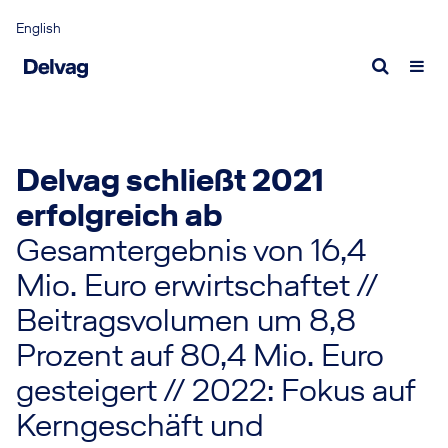
English
Portrait
Luftfahrtversicherung
Angebot anfordern
Delvag als Arbeitgeber
Zahl
Kont
Was uns ausmacht
Luftfahrtversicherung
Angebot Luftfahrtversicherung
Was wir bieten
Wirt
Expe
Delvag als Captive
Expert:innen
Angebot Transportversicherung
Wen wir suchen
Publ
Expe
Delvag schließt 2021
Management
Aktuelle Vakanzen
erfolgreich ab
Transportversicherung
Schaden melden
New
Gesamtergebnis von 16,4
Verantwortung
Transportversicherung
Schadenfall Airlines
Neuig
Mio. Euro erwirtschaftet //
Nachhaltige Unternehmensführung
Expert:innen
Schadenfall General Aviation
Medi
Beitragsvolumen um 8,8
Schadenfall Transport
Inter
Prozent auf 80,4 Mio. Euro
100 J
gesteigert // 2022: Fokus auf
2024 
Kerngeschäft und
Gesch