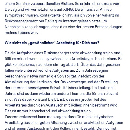
einem Seminar zu operationellen Risiken. So erfuhr ich erstmals von
Delvag und wir vernetzten uns auf XING. Da wir uns auf Anhieb
sympathisch waren, kontaktierte ich ihn, als ich von einer Vakanz im
Risikomanagement bei Delvag im Internet gelesen hatte. Im
Nachhinein kann ich sagen, dass dies eine der besten Entscheidungen
meines Lebens war.
Wie sieht ein „gewöhnlicher“ Arbeitstag für Dich aus?
Da die Aufgaben eines Risikomanagers sehr abwechslungsreich sind,
fällt es mir schwer, einen gewöhnlichen Arbeitstag zu beschreiben. Es
gibt kein Schema, nachdem ein Tag abläuft. Über das Jahr gesehen
fallen viele unterschiedliche Aufgaben an. Zum Jahresbeginn
berechnen wir etwa immer die Solvabilität, gefolgt von der
Aktualisierung der Leitlinien, der Risikostrategie und der Erstellung
der unternehmenseigenen Solvabilitätsbeurteilung. Im Laufe des
Jahres sind es dann wiederum andere Themen, die für uns relevant
sind. Was dabei konstant bleibt, ist, dass ein großer Teil des
Arbeitstages durch den Austausch mit Kolleg:innen bestimmt wird.
Das ist immer bereichernd und abwechslungsreich.
Zusammenfassend kann man sagen, dass für mich ein typischer
Arbeitstag aus einer guten Mischung zwischen analytischen Aufgaben
und offenem Austausch mit den Kolleg:innen besteht. Dennoch ist