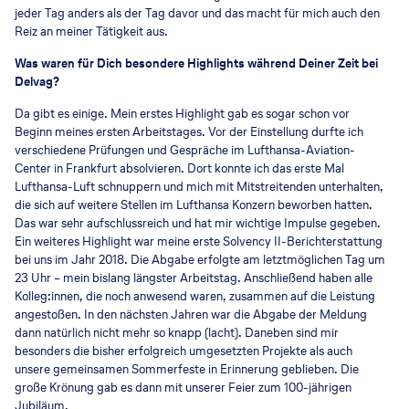
jeder Tag anders als der Tag davor und das macht für mich auch den
Reiz an meiner Tätigkeit aus.
Was waren für Dich besondere Highlights während Deiner Zeit bei
Delvag?
Da gibt es einige. Mein erstes Highlight gab es sogar schon vor
Beginn meines ersten Arbeitstages. Vor der Einstellung durfte ich
verschiedene Prüfungen und Gespräche im Lufthansa-Aviation-
Center in Frankfurt absolvieren. Dort konnte ich das erste Mal
Lufthansa-Luft schnuppern und mich mit Mitstreitenden unterhalten,
die sich auf weitere Stellen im Lufthansa Konzern beworben hatten.
Das war sehr aufschlussreich und hat mir wichtige Impulse gegeben.
Ein weiteres Highlight war meine erste Solvency II-Berichterstattung
bei uns im Jahr 2018. Die Abgabe erfolgte am letztmöglichen Tag um
23 Uhr – mein bislang längster Arbeitstag. Anschließend haben alle
Kolleg:innen, die noch anwesend waren, zusammen auf die Leistung
angestoßen. In den nächsten Jahren war die Abgabe der Meldung
dann natürlich nicht mehr so knapp (lacht). Daneben sind mir
besonders die bisher erfolgreich umgesetzten Projekte als auch
unsere gemeinsamen Sommerfeste in Erinnerung geblieben. Die
große Krönung gab es dann mit unserer Feier zum 100-jährigen
Jubiläum.