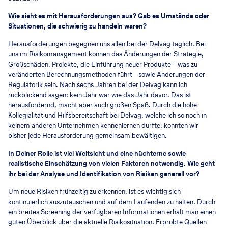
Wie sieht es mit Herausforderungen aus? Gab es Umstände oder
Situationen, die schwierig zu handeln waren?
Herausforderungen begegnen uns allen bei der Delvag täglich. Bei
uns im Risikomanagement können das Änderungen der Strategie,
Großschäden, Projekte, die Einführung neuer Produkte – was zu
veränderten Berechnungsmethoden führt - sowie Änderungen der
Regulatorik sein. Nach sechs Jahren bei der Delvag kann ich
rückblickend sagen: kein Jahr war wie das Jahr davor. Das ist
herausfordernd, macht aber auch großen Spaß. Durch die hohe
Kollegialität und Hilfsbereitschaft bei Delvag, welche ich so noch in
keinem anderen Unternehmen kennenlernen durfte, konnten wir
bisher jede Herausforderung gemeinsam bewältigen.
In Deiner Rolle ist viel Weitsicht und eine nüchterne sowie
realistische Einschätzung von vielen Faktoren notwendig. Wie geht
ihr bei der Analyse und Identifikation von Risiken generell vor?
Um neue Risiken frühzeitig zu erkennen, ist es wichtig sich
kontinuierlich auszutauschen und auf dem Laufenden zu halten. Durch
ein breites Screening der verfügbaren Informationen erhält man einen
guten Überblick über die aktuelle Risikosituation. Erprobte Quellen