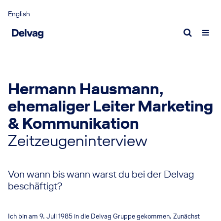
English
Portrait
Luftfahrtversicherung
Angebot anfordern
Delvag als Arbeitgeber
Zahl
Kont
Was uns ausmacht
Luftfahrtversicherung
Angebot Luftfahrtversicherung
Was wir bieten
Wirt
Expe
Delvag als Captive
Expert:innen
Angebot Transportversicherung
Wen wir suchen
Publ
Expe
Hermann Hausmann,
Management
Aktuelle Vakanzen
ehemaliger Leiter Marketing
Transportversicherung
Schaden melden
New
& Kommunikation
Verantwortung
Transportversicherung
Schadenfall Airlines
Neuig
Zeitzeugeninterview
Nachhaltige Unternehmensführung
Expert:innen
Schadenfall General Aviation
Medi
Schadenfall Transport
Inter
Von wann bis wann warst du bei der Delvag
100 J
beschäftigt?
2024 
Ich bin am 9. Juli 1985 in die Delvag Gruppe gekommen. Zunächst
Gesch