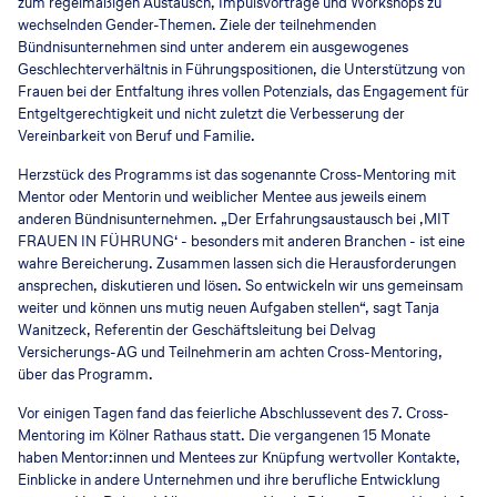
zum regelmäßigen Austausch, Impulsvorträge und Workshops zu
wechselnden Gender-Themen. Ziele der teilnehmenden
Bündnisunternehmen sind unter anderem ein ausgewogenes
Geschlechterverhältnis in Führungspositionen, die Unterstützung von
Frauen bei der Entfaltung ihres vollen Potenzials, das Engagement für
Entgeltgerechtigkeit und nicht zuletzt die Verbesserung der
Vereinbarkeit von Beruf und Familie.
Herzstück des Programms ist das sogenannte Cross-Mentoring mit
Mentor oder Mentorin und weiblicher Mentee aus jeweils einem
anderen Bündnisunternehmen. „Der Erfahrungsaustausch bei ‚MIT
FRAUEN IN FÜHRUNG‘ - besonders mit anderen Branchen - ist eine
wahre Bereicherung. Zusammen lassen sich die Herausforderungen
ansprechen, diskutieren und lösen. So entwickeln wir uns gemeinsam
weiter und können uns mutig neuen Aufgaben stellen“, sagt Tanja
Wanitzeck, Referentin der Geschäftsleitung bei Delvag
Versicherungs-AG und Teilnehmerin am achten Cross-Mentoring,
über das Programm.
Vor einigen Tagen fand das feierliche Abschlussevent des 7. Cross-
Mentoring im Kölner Rathaus statt. Die vergangenen 15 Monate
haben Mentor:innen und Mentees zur Knüpfung wertvoller Kontakte,
Einblicke in andere Unternehmen und ihre berufliche Entwicklung